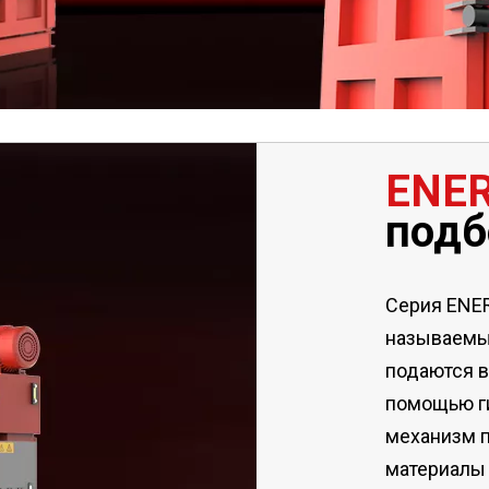
ENE
под
Серия ENE
называем
подаются в
помощью г
механизм п
материалы 