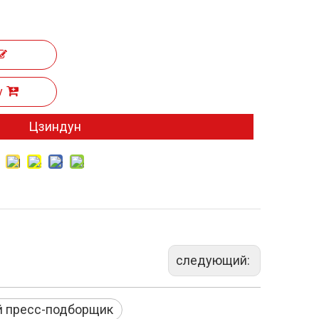
у
Цзиндун
следующий:
й пресс-подборщик