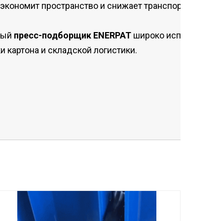
экономит пространство и снижает транспортные рас
ный
пресс-подборщик ENERPAT
широко используется
и картона и складской логистики.