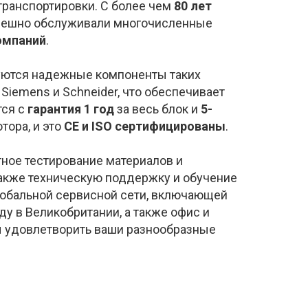
транспортировки.​ С более чем
80 лет
спешно обслуживали многочисленные
омпаний
.
уются надежные компоненты таких
 Siemens и Schneider, что обеспечивает
тся с
гарантия 1 год
за весь блок и
5-
тора, и это
CE и ISO сертифицированы
.
ное тестирование материалов и
также техническую поддержку и обучение
лобальной сервисной сети, включающей
у в Великобритании, а также офис и
ы удовлетворить ваши разнообразные