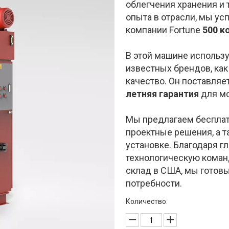
облегчения хранения и 
опыта в отрасли, мы у
компании Fortune
500 к
В этой машине использ
известных брендов, как
качество. Он поставляе
летняя гарантия
для мо
Мы предлагаем бесплат
проектные решения, а 
установке. Благодаря г
технологическую команд
склад в США, мы готов
потребности.
Количество: