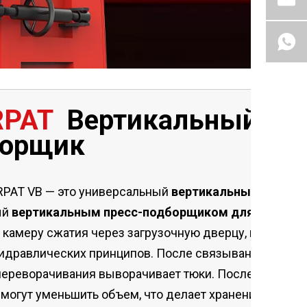
RPAT
Вертикальный пре
борщик
RPAT VB — это универсальный
вертикальный пресс-
ый
вертикальным пресс-подборщиком для картон
 камеру сжатия через загрузочную дверцу, где они 
идравлических принципов. После связывания тюков
ереворачивания выворачивает тюки. После сжатия и
могут уменьшить объем, что делает хранение и тран