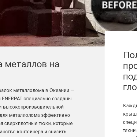
По
 металлов на
пр
по
гло
валок металлолома в Океании —
й ENERPAT специально созданы
Кажды
 и высокопроизводительной
крышк
 для металлолома эффективно
специ
ая сверхплотные тюки, которые
техни
нство контейнера и снизить