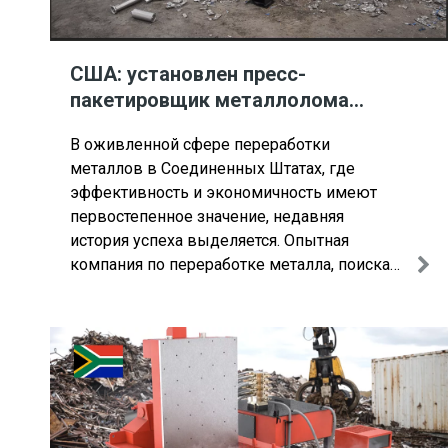
США: установлен пресс-
пакетировщик металлолома
ENERPAT
В оживленной сфере переработки
металлов в Соединенных Штатах, где
эффективность и экономичность имеют
первостепенное значение, недавняя
история успеха выделяется. Опытная
компания по переработке металла, поискав
в Интернете через Google запрос «Пресс-
подборщик металлолома на продажу»,
нашла ему идеальное соответствие в лице
ENERPAT.