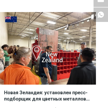
поставщика комплексных услуг по
управлению отходами и экологических
услуг в Крестлайне, штат Огайо. Этот
клиент, особенный
Новая Зеландия: установлен пресс-
подборщик для цветных металлов
ENERPAT