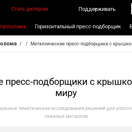
Стать дилером
Поддерживать
таллолома
Горизонтальный пресс-подборщик
лолома
/
/
Металлические пресс-подборщики с крышкой
 пресс-подборщики с крышкой
миру
альные тематические исследования решений для уплот
тяжелых металлов​​​​​​​