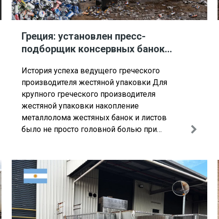
Греция: установлен пресс-
подборщик консервных банок
ENERPAT
История успеха ведущего греческого
производителя жестяной упаковки Для
крупного греческого производителя
жестяной упаковки накопление
металлолома жестяных банок и листов
было не просто головной болью при
хранении — это существенно снижало
прибыльность. Транспортировка
крупногабаритных и легких отходов была
дорогостоящей и ценной для завода.