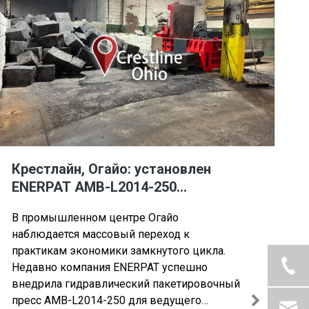
Крестлайн, Огайо: установлен
ENERPAT AMB-L2014-250
гидравлический пакетировочный
В промышленном центре Огайо
пресс для железной стружки
наблюдается массовый переход к
практикам экономики замкнутого цикла.
Недавно компания ENERPAT успешно
внедрила гидравлический пакетировочный
пресс AMB-L2014-250 для ведущего