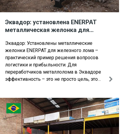
Эквадор: установлена ​​ENERPAT
металлическая желонка для
железного лома
Эквадор: Установлены металлические
желонки ENERPAT для железного лома –
практический пример решения вопросов
логистики и прибыльности. Для
переработчиков металлолома в Эквадоре
эффективность – это не просто цель, это
необходимость для выживания и роста.
Один местный предприниматель по
переработке металлов недавно столкнулся
с общей, но серьезной проблемой.