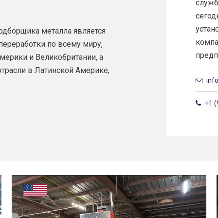
служб
сегод
устан
одборщика металла является
компа
ереработки по всему миру,
предприя
ерики и Великобритании, а
трасли в Латинской Америке,
info
+1 (9