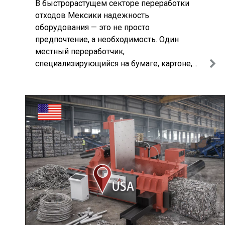
В быстрорастущем секторе переработки
заменить свое старое устройство нашим
отходов Мексики надежность
современным пресс-подборщиком. Это
оборудования — это не просто
стратегическое обновление гарантирует, что
предпочтение, а необходимость. Один
предприятие будет поддерживать
местный переработчик,
максимальную производительность при
специализирующийся на бумаге, картоне,
обработке высококачественных цветных
пластике и металлах, слишком хорошо это
металлов с абсолютной точностью.
знал. Их старый пресс для металлолома
вызывал ежедневную головную боль:
громкий скрежет во время втягивания