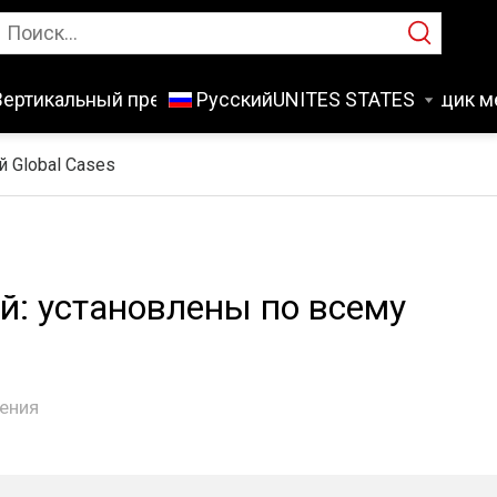
Вертикальный пресс-подборщик
Pусский
Брикетировщик м
 Global Cases
: установлены по всему
нения