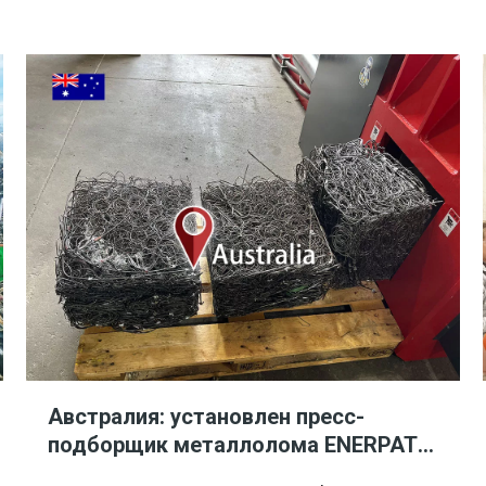
превратить громоздкие пружины матрасов
в ценный металлолом. Их решение? Выбор
Австралия: установлен пресс-
подборщик металлолома ENERPAT
Mattress Springs, выставленный на