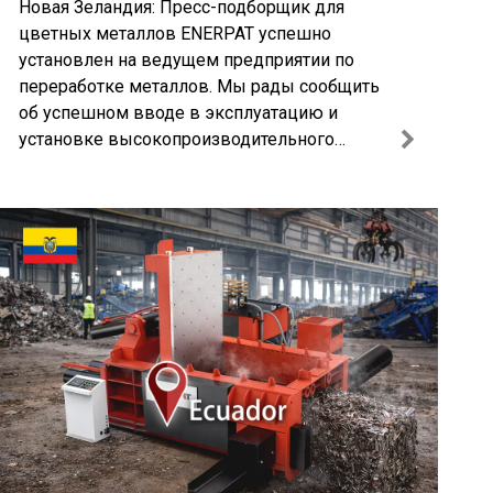
Новая Зеландия: Пресс-подборщик для
цветных металлов ENERPAT успешно
установлен на ведущем предприятии по
переработке металлов. Мы рады сообщить
об успешном вводе в эксплуатацию и
установке высокопроизводительного
пресс-подборщика для цветных металлов
ENERPAT на известном предприятии по
переработке металлов в Новой Зеландии.
Этот проект подчеркивает нашу