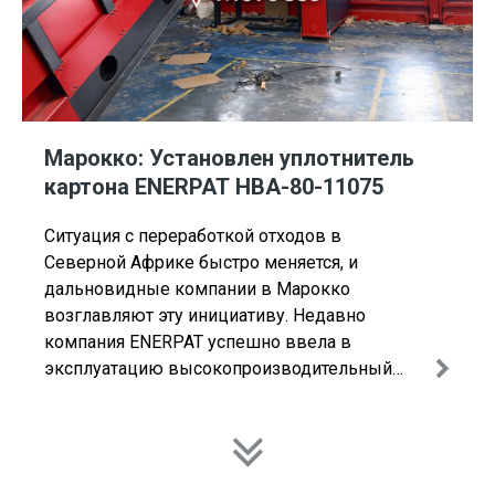
Марокко: Установлен уплотнитель
картона ENERPAT HBA-80-11075
Ситуация с переработкой отходов в
Северной Африке быстро меняется, и
дальновидные компании в Марокко
возглавляют эту инициативу. Недавно
компания ENERPAT успешно ввела в
эксплуатацию высокопроизводительный
компактор для картона HBA-80-11075 на
продажу для известной компании по
переработке отходов, расположенной в
свободной зоне Танжера. Ти