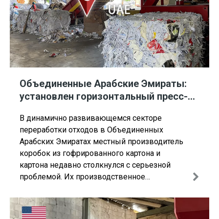
Объединенные Арабские Эмираты:
установлен горизонтальный пресс-
подборщик для измельченной
В динамично развивающемся секторе
бумаги ENERPAT
переработки отходов в Объединенных
Арабских Эмиратах местный производитель
коробок из гофрированного картона и
картона недавно столкнулся с серьезной
проблемой. Их производственное
предприятие производило значительное
количество отходов картона и бумаги, но
существующий подержанный пресс-