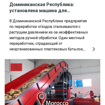
Доминиканская Республика:
установлена ​​машина для
пакетирования пластиковых бутылок
В Доминиканской Республике предприятия
с автоматической завязкой ENERPAT
по переработке отходов сталкиваются с
растущим давлением из-за неэффективных
методов ручной обработки. Один местный
переработчик, страдающий от
неорганизованных пластиковых бутылок,
занимающих ценное пространство и
увеличивающих транспортные расходы,
обратился за решением к ENERPAT.
Результат? Меняющие правила игры