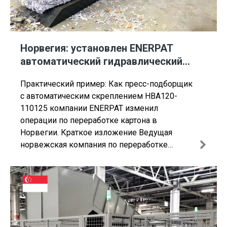
Норвегия: установлен ENERPAT
автоматический гидравлический
пресс для бумаги
Практический пример: Как пресс-подборщик
с автоматическим скреплением HBA120-
110125 компании ENERPAT изменил
операции по переработке картона в
Норвегии. Краткое изложение Ведущая
норвежская компания по переработке
отходов успешно внедрила гидравлический
пресс для скрепления бумаги с
автоматическим скреплением HBA120-
110125 компании ENERPAT, чтобы
произвести революцию в процессах
переработки картонных отходов.