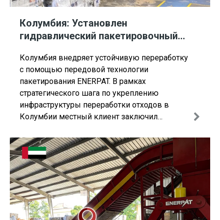
Колумбия: Установлен
гидравлический пакетировочный
пресс для макулатуры ENERPAT
Колумбия внедряет устойчивую переработку
с помощью передовой технологии
пакетирования ENERPAT. В рамках
стратегического шага по укреплению
инфраструктуры переработки отходов в
Колумбии местный клиент заключил
партнерство с ENERPAT для установки
автоматического горизонтального
пакетировочного пресса HBA40-7272 для
макулатуры. Этот инвестиционный адрес