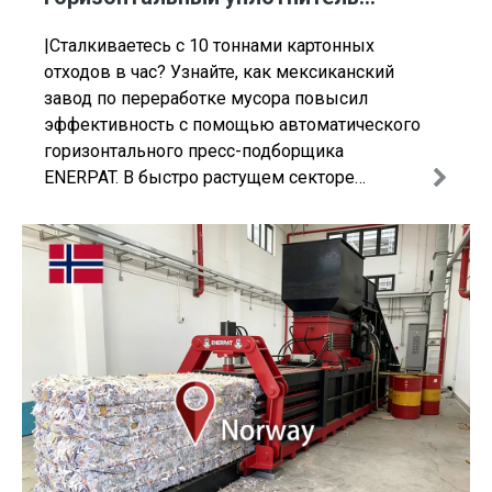
картонных коробок ENERPAT
|Сталкиваетесь с 10 тоннами картонных
отходов в час? Узнайте, как мексиканский
завод по переработке мусора повысил
эффективность с помощью автоматического
горизонтального пресс-подборщика
ENERPAT. В быстро растущем секторе
переработки мусора в Мексике одно
местное предприятие столкнулось с общей,
но критической проблемой: огромными
объемами ненужного картона.