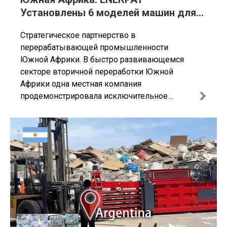
Установлены 6 моделей машин для
автоматической связки картона
Стратегическое партнерство в
перерабатывающей промышленности
Южной Африки. В быстро развивающемся
секторе вторичной переработки Южной
Африки одна местная компания
продемонстрировала исключительное
видение, сотрудничая с ENERPAT для
внедрения передовых решений по
переработке отходов. Будучи крупным
предприятием по переработке отходов в
Южной Африке, этот кли