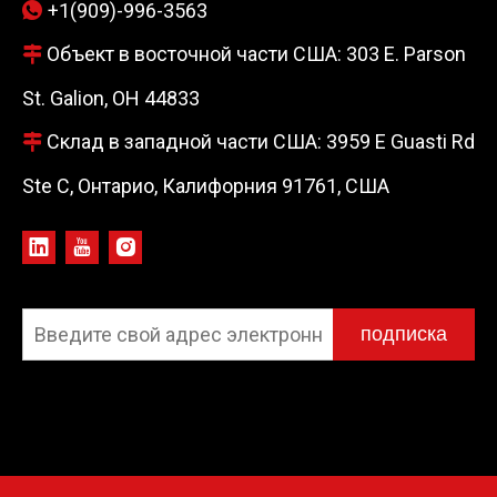
+1(909)-996-3563

Объект в восточной части США: 303 E. Parson

St. Galion, OH 44833
Склад в западной части США: 3959 E Guasti Rd

Ste C, Онтарио, Калифорния 91761, США
подписка