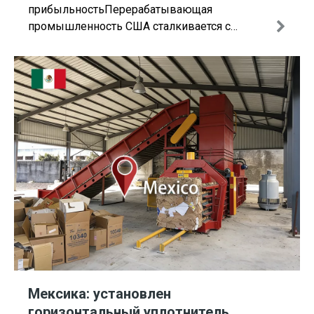
прибыльностьПерерабатывающая
промышленность США сталкивается с
беспрецедентными проблемами: от
растущих объемов гофрированного картона,
вызванных электронной коммерцией, до
строгих требований устойчивого развития. За
один форвард-т
Мексика: установлен
горизонтальный уплотнитель