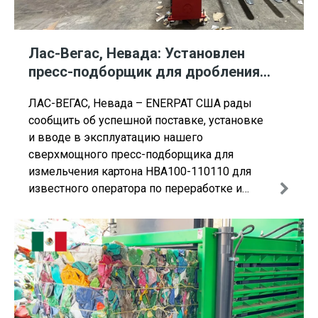
Лас-Вегас, Невада: Установлен
пресс-подборщик для дробления
картона ENERPAT HBA100-110110.
ЛАС-ВЕГАС, Невада – ENERPAT США рады
сообщить об успешной поставке, установке
и вводе в эксплуатацию нашего
сверхмощного пресс-подборщика для
измельчения картона HBA100-110110 для
известного оператора по переработке и
утилизации отходов в Лас-Вегасе, штат
Невада. Эта высокопроизводительная
система представляет собой критически
важную модернизацию инфраструктуры для
клиента, позволяя автоматически и
непрерывно сокращать объемы старых
гофроконтейнеров (OCC) и отходов