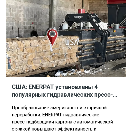
подборщик картона изо всех сил пытался
сохранить
США: ENERPAT установлены 4
популярных гидравлических пресс-
подборщика картона с
Преобразование американской вторичной
автоматической стяжкой.
переработки: ENERPAT гидравлические
пресс-подборщики картона с автоматической
стяжкой повышают эффективность и