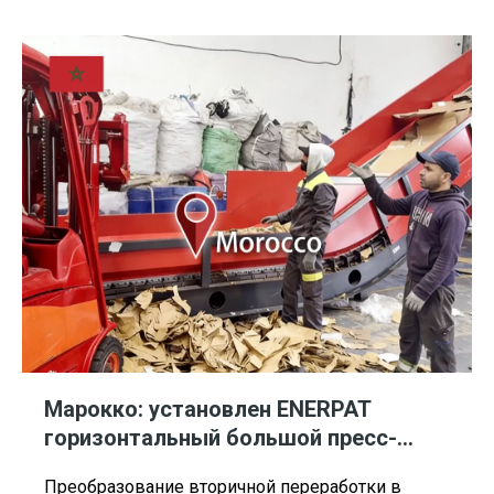
автоматизированного решения для
пакетирования картона ENERPAT, добиваясь
значительного повышения эффективности и
экономии затрат. Столкновение с ростом
эксплуатационных расходов и площади
Марокко: установлен ENERPAT
горизонтальный большой пресс-
подборщик картона
Преобразование вторичной переработки в