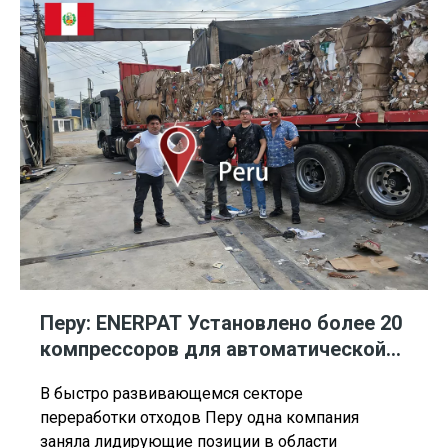
наплывом использованных пластиковых
бутылок, их устаревшее оборудование для
пакетирования просто не могло справиться с
производственными потребностями и
страдало от частых механических поломок.
Чтобы устранить эти производственные
проблемы и соответствовать
ужесточающимся экологическим нормам
Мексики, клиент в партнерстве с ENERPAT
установил сверхмощный горизонтальный
пресс-подборщик пластиковых бутылок с
закрытой дверью HBM120-110130.
Перу: ENERPAT Установлено более 20
компрессоров для автоматической
связки картона
В быстро развивающемся секторе
переработки отходов Перу одна компания
заняла лидирующие позиции в области