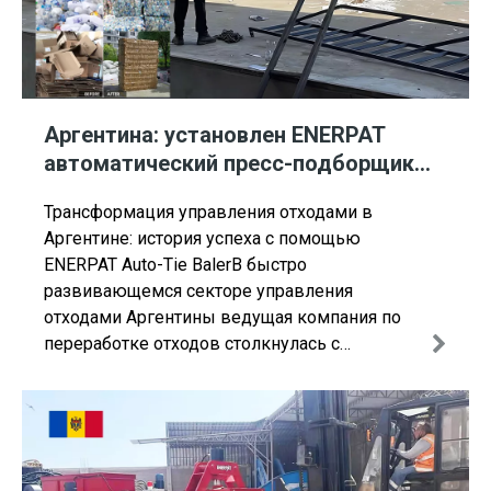
Аргентина: установлен ENERPAT
автоматический пресс-подборщик
картона и пластика
Трансформация управления отходами в
Аргентине: история успеха с помощью
ENERPAT Auto-Tie BalerВ быстро
развивающемся секторе управления
отходами Аргентины ведущая компания по
переработке отходов столкнулась с
серьезными проблемами: растущими
затратами на рабочую силу, устаревшим
оборудованием и острой необходимостью
перерабатывать более 10 тонн картона и