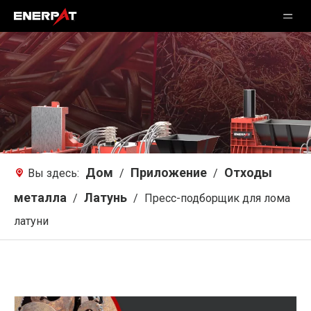
Дом
Приложение
Отходы
Вы здесь:
/
/
металла
Латунь
/
/
Пресс-подборщик для лома
латуни