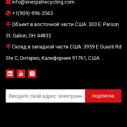
info@enerpatrecycling.com

+1(909)-996-3563

Объект в восточной части США: 303 E. Parson

St. Galion, OH 44833
Склад в западной части США: 3959 E Guasti Rd

Ste C, Онтарио, Калифорния 91761, США
подписка