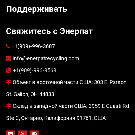
Поддерживать
Свяжитесь с Энерпат
+1(909)-996-3687

info@enerpatrecycling.com

+1(909)-996-3563

Объект в восточной части США: 303 E. Parson

St. Galion, OH 44833
Склад в западной части США: 3959 E Guasti Rd

Ste C, Онтарио, Калифорния 91761, США