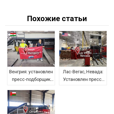
Похожие статьи
Венгрия: установлен
Лас-Вегас, Невада:
пресс-подборщик
Установлен пресс-
ENERPAT AMB-
подборщик для
H1510-160 UBC
дробления картона
ENERPAT HBA100-
110110.