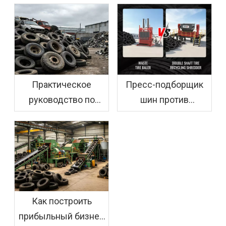
Практическое
Пресс-подборщик
руководство по
шин против
процессу
измельчителя шин:
переработки шин в
выбор подходящего
Австралии
варианта для вашей
бизнес-модели
Как построить
прибыльный бизнес