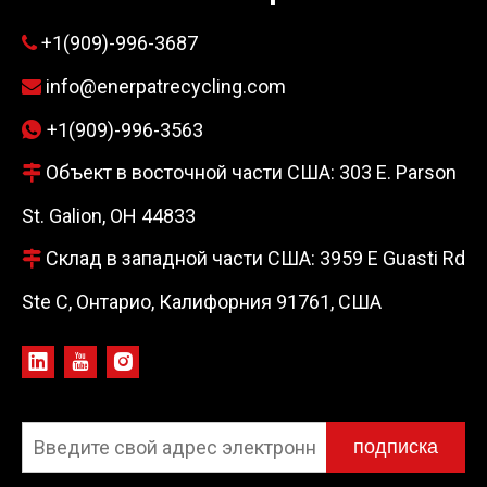
+1(909)-996-3687

info@enerpatrecycling.com

+1(909)-996-3563

Объект в восточной части США: 303 E. Parson

St. Galion, OH 44833
Склад в западной части США: 3959 E Guasti Rd

Ste C, Онтарио, Калифорния 91761, США
подписка